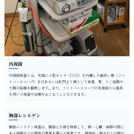
内視鏡
内視鏡検査とは、先端に小型カメラ（CCD）を内蔵した細長い管（ファ
イバースコープ）を口あるいは肛門より挿入して食道、胃、十二指腸や
大腸の粘膜を観察します。また、ファイバースコープの先端部から器具
を用いて検査や治療をおこなうこともできます。
胸部レントゲン
胸部レントゲン検査は、胸部にＸ線を照射して、肺・心臓・両肺の間に
ある縦隔などの器官の異常を調べる検査です。 肺結核・肺炎などの肺の