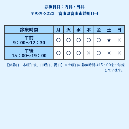
診療科目：内科・外科
〒939-8222 富山県富山市蜷川11-4
診療時間
月
火
水
木
金
土
日
午前
〇
〇
〇
〇
〇
★
×
9：00～12：30
午後
〇
〇
〇
×
〇
×
×
15：00～19：00
【休診日：木曜午後、日曜日、祝日】※土曜日の診療時間は15：00まで診療
しています。