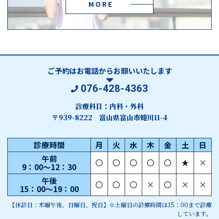
MORE
ご予約はお電話からお願いいたします
076-428-4363
診療科目：内科・外科
〒939-8222 富山県富山市蜷川11-4
診療時間
月
火
水
木
金
土
日
午前
〇
〇
〇
〇
〇
★
×
9：00～12：30
午後
〇
〇
〇
×
〇
×
×
15：00～19：00
【休診日：木曜午後、日曜日、祝日】※土曜日の診療時間は15：00まで診療
しています。